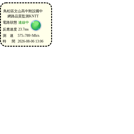
鳥松區文山高中附設國中
網路品質監測KNTT
電路狀態
連線中
反應速度
23.7ms
測 速
575↓789↑Mb/s
時 間
2026-08-06 13:06