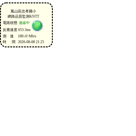
鳳山區忠孝國小
網路品質監測KNTT
電路狀態
連線中
反應速度
653.3ms
測 速
189↓0↑Mb/s
時 間
2026-08-08 21:25